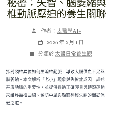
秘密：失智、腦萎縮與
椎動脈壓迫的養生關聯
文
作者：
太醫學AI+
章
作
發
2026 年 2 月 1 日
者
表
日
分
分類於
太醫日常養生觀
期
類
探討頸椎異位如何壓迫椎動脈，導致大腦供血不足與
腦萎縮。本文解析「老小」現象與失智症成因，詳述
基底動脈的重要性，並提供透過正確寢具與轉頭運動
來維護頸椎曲線、預防中風與顏面神經失調的關鍵保
健之道。