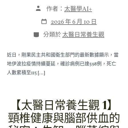
文
作者：
太醫學AI+
章
作
發
2026 年 6 月 10 日
者
表
日
分
分類於
太醫日常養生觀
期
類
近日，剛果民主共和國衛生部門的最新數據顯示，當
地伊波拉疫情持續蔓延，確診病例已達598例，死亡
人數累積至115 […]
【太醫日常養生觀 1】
頸椎健康與腦部供血的