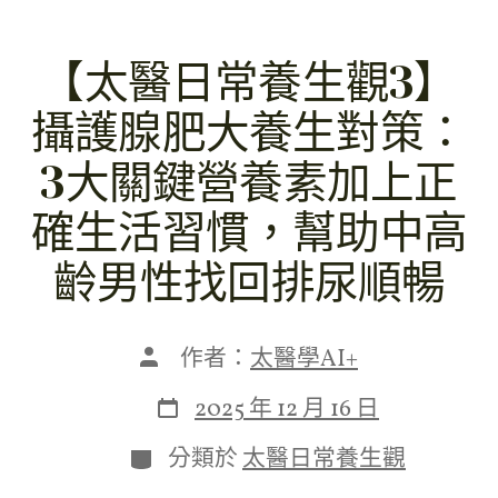
【太醫日常養生觀3】
攝護腺肥大養生對策：
3大關鍵營養素加上正
確生活習慣，幫助中高
齡男性找回排尿順暢
文
作者：
太醫學AI+
章
作
發
2025 年 12 月 16 日
者
表
日
分
分類於
太醫日常養生觀
期
類