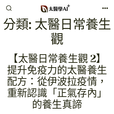
跳
至
搜
選
尋
單
主
分類:
太醫日常養生
切
要
換
開
觀
內
關
容
【太醫日常養生觀 2】
提升免疫力的太醫養生
配方：從伊波拉疫情，
重新認識「正氣存內」
的養生真諦