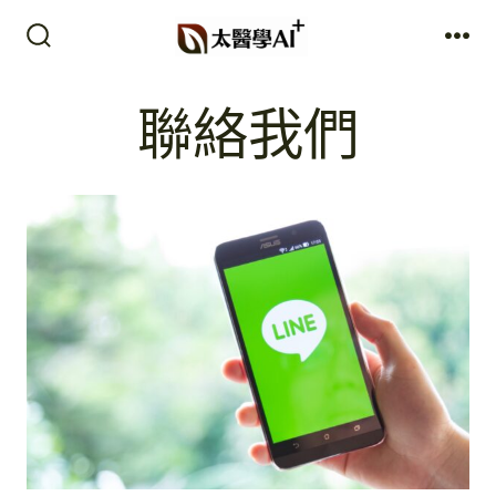
跳
至
搜
選
尋
單
主
切
聯絡我們
要
換
開
內
關
容